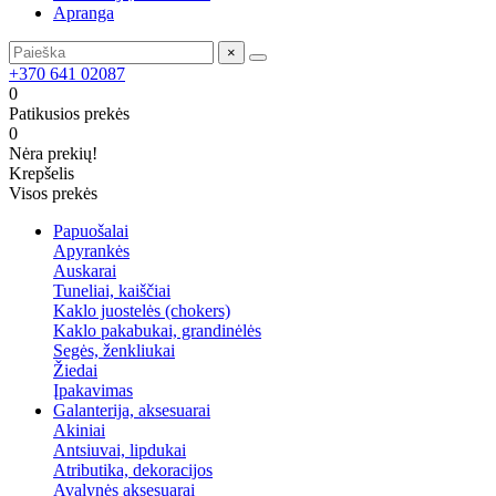
Apranga
×
+370 641 02087
0
Patikusios prekės
0
Nėra prekių!
Krepšelis
Visos prekės
Papuošalai
Apyrankės
Auskarai
Tuneliai, kaiščiai
Kaklo juostelės (chokers)
Kaklo pakabukai, grandinėlės
Segės, ženkliukai
Žiedai
Įpakavimas
Galanterija, aksesuarai
Akiniai
Antsiuvai, lipdukai
Atributika, dekoracijos
Avalynės aksesuarai