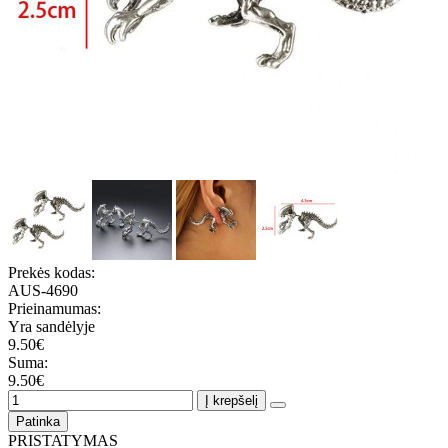
Prekės kodas:
AUS-4690
Prieinamumas:
Yra sandėlyje
9.50€
Suma:
9.50€
Į krepšelį
Patinka
PRISTATYMAS