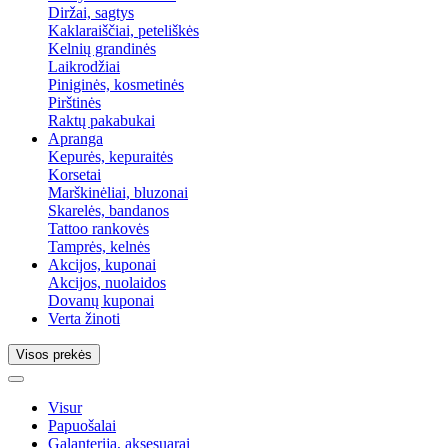
Diržai, sagtys
Kaklaraiščiai, peteliškės
Kelnių grandinės
Laikrodžiai
Piniginės, kosmetinės
Pirštinės
Raktų pakabukai
Apranga
Kepurės, kepuraitės
Korsetai
Marškinėliai, bluzonai
Skarelės, bandanos
Tattoo rankovės
Tamprės, kelnės
Akcijos, kuponai
Akcijos, nuolaidos
Dovanų kuponai
Verta žinoti
Visos prekės
Visur
Papuošalai
Galanterija, aksesuarai