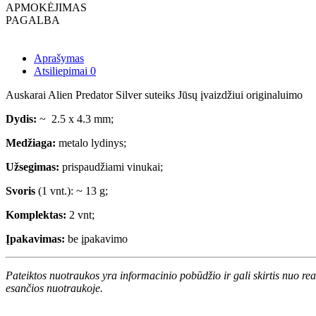
APMOKĖJIMAS
PAGALBA
Aprašymas
Atsiliepimai
0
Auskarai Alien Predator Silver suteiks Jūsų įvaizdžiui originaluimo
Dydis:
~ 2.5 x 4.3 mm;
Medžiaga:
metalo lydinys;
Užsegimas:
prispaudžiami vinukai;
Svoris
(1 vnt.): ~ 13 g;
Komplektas:
2 vnt;
Įpakavimas:
be įpakavimo
Pateiktos nuotraukos yra informacinio pobūdžio ir gali skirtis nuo re
esančios nuotraukoje.