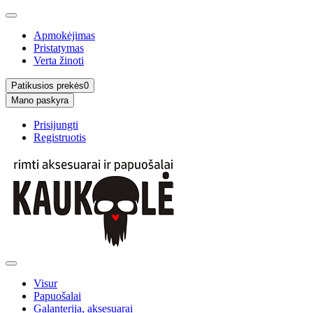
Apmokėjimas
Pristatymas
Verta žinoti
Patikusios prekės
0
Mano paskyra
Prisijungti
Registruotis
Visur
Papuošalai
Galanterija, aksesuarai