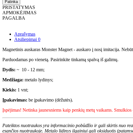
Patinka
PRISTATYMAS
APMOKĖJIMAS
PAGALBA
Aprašymas
Atsiliepimai
0
Magnetinis auskaras Monster Magnet - auskaro į nosį imitacija. Nebūtin
Parduodamas po vienetą. Pasirinkite tinkamą spalvą iš galimų.
Dydis:
~ 10 - 12 mm;
Medžiaga:
metalo lydinys;
Kiekis:
1 vnt;
Įpakavimas:
be įpakavimo (dėžutės).
Įspėjimas! Netinka jaunesniems kaip penkių metų vaikams. Smulkios de
Pateiktos nuotraukos yra informacinio pobūdžio ir gali skirtis nuo re
esančios nuotraukoje. Metalo lidinys ilgainiui gali oksiduotis (patams