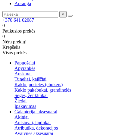
Apranga
×
+370 641 02087
0
Patikusios prekės
0
Nėra prekių!
Krepšelis
Visos prekės
Papuošalai
Apyrankės
Auskarai
Tuneliai, kaiščiai
Kaklo juostelės (chokers)
Kaklo pakabukai, grandinėlės
Segės, ženkliukai
Žiedai
Įpakavimas
Galanterija, aksesuarai
Akiniai
Antsiuvai, lipdukai
Atributika, dekoracijos
Avalynės aksesuarai