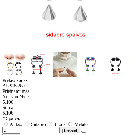
Prekės kodas:
AUS-688xx
Prieinamumas:
Yra sandėlyje
5.10€
Suma:
5.10€
* Spalva:
Aukso
Sidabro
Juoda
Metalo
Į krepšelį