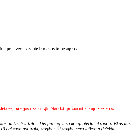
a prasiverti skylutę ir niekas to nesupras.
talės, pavojus užspringti. Naudoti prižiūrint suaugusiesiems.
alios prekės išvaizdos. Dėl galimų Jūsų kompiuterio, ekrano raiškos nust
ėti) dėl savo natūralių savybių. Ši savybė nėra laikoma defektu.