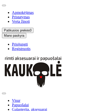
Apmokėjimas
Pristatymas
Verta žinoti
Patikusios prekės
0
Mano paskyra
Prisijungti
Registruotis
Visur
Papuošalai
Galanterija, aksesuarai