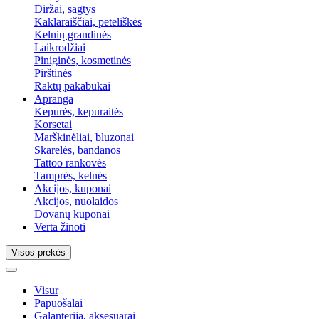
Diržai, sagtys
Kaklaraiščiai, peteliškės
Kelnių grandinės
Laikrodžiai
Piniginės, kosmetinės
Pirštinės
Raktų pakabukai
Apranga
Kepurės, kepuraitės
Korsetai
Marškinėliai, bluzonai
Skarelės, bandanos
Tattoo rankovės
Tamprės, kelnės
Akcijos, kuponai
Akcijos, nuolaidos
Dovanų kuponai
Verta žinoti
Visos prekės
Visur
Papuošalai
Galanterija, aksesuarai