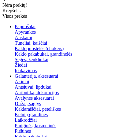
Nėra prekių!
Krepšelis
Visos prekės
Papuošalai
Apyrankės
Auskarai
Tuneliai, kaiščiai
Kaklo juostelės (chokers)
Kaklo pakabukai, grandinėlės
Segės, ženkliukai
Žiedai
Įpakavimas
Galanterija, aksesuarai
Akiniai
Antsiuvai, lipdukai
Atributika, dekoracijos
Avalynės aksesuarai
Diržai, sagtys
Kaklaraiščiai, peteliškės
Kelnių grandinės
Laikrodžiai
Piniginės, kosmetinės
Pirštinės
Raktų pakabukai