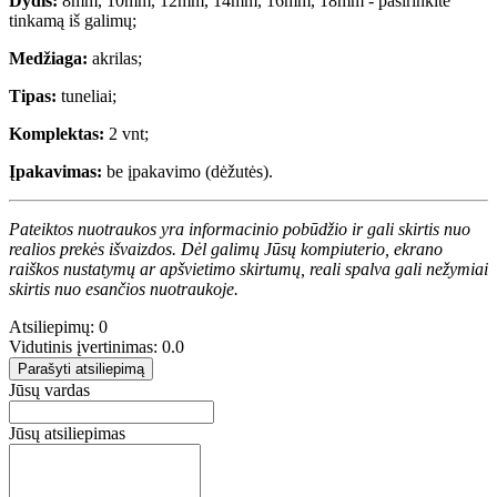
Dydis:
8mm, 10mm, 12mm, 14mm, 16mm, 18mm - pasirinkite
tinkamą iš galimų;
Medžiaga:
akrilas;
Tipas:
tuneliai;
Komplektas:
2 vnt;
Įpakavimas:
be įpakavimo (dėžutės).
Pateiktos nuotraukos yra informacinio pobūdžio ir gali skirtis nuo
realios prekės išvaizdos. Dėl galimų Jūsų kompiuterio, ekrano
raiškos nustatymų ar apšvietimo skirtumų, reali spalva gali nežymiai
skirtis nuo esančios nuotraukoje.
Atsiliepimų: 0
Vidutinis įvertinimas: 0.0
Parašyti atsiliepimą
Jūsų vardas
Jūsų atsiliepimas