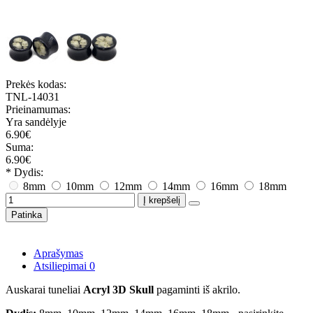
Prekės kodas:
TNL-14031
Prieinamumas:
Yra sandėlyje
6.90€
Suma:
6.90€
* Dydis:
8mm
10mm
12mm
14mm
16mm
18mm
Į krepšelį
Patinka
Aprašymas
Atsiliepimai
0
Auskarai tuneliai
Acryl 3D Skull
pagaminti iš akrilo.