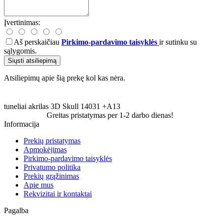
Įvertinimas:
Aš perskaičiau
Pirkimo-pardavimo taisyklės
ir sutinku su
sąlygomis.
Siųsti atsiliepimą
Atsiliepimų apie šią prekę kol kas nėra.
tuneliai
akrilas
3D Skull
14031
+A13
Greitas pristatymas per 1-2 darbo dienas!
Informacija
Prekių pristatymas
Apmokėjimas
Pirkimo-pardavimo taisyklės
Privatumo politika
Prekių grąžinimas
Apie mus
Rekvizitai ir kontaktai
Pagalba