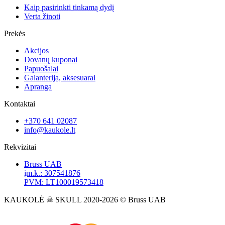
Kaip pasirinkti tinkamą dydį
Verta žinoti
Prekės
Akcijos
Dovanų kuponai
Papuošalai
Galanterija, aksesuarai
Apranga
Kontaktai
+370 641 02087
info@kaukole.lt
Rekvizitai
Bruss UAB
įm.k.: 307541876
PVM: LT100019573418
KAUKOLĖ ☠ SKULL 2020-2026 © Bruss UAB