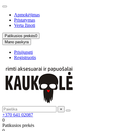
Apmokėjimas
Pristatymas
Verta žinoti
Patikusios prekės
0
Mano paskyra
Prisijungti
Registruotis
×
+370 641 02087
0
Patikusios prekės
0