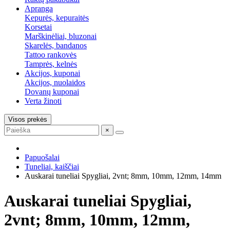
Apranga
Kepurės, kepuraitės
Korsetai
Marškinėliai, bluzonai
Skarelės, bandanos
Tattoo rankovės
Tamprės, kelnės
Akcijos, kuponai
Akcijos, nuolaidos
Dovanų kuponai
Verta žinoti
Visos prekės
×
Papuošalai
Tuneliai, kaiščiai
Auskarai tuneliai Spygliai, 2vnt; 8mm, 10mm, 12mm, 14mm
Auskarai tuneliai Spygliai,
2vnt; 8mm, 10mm, 12mm,