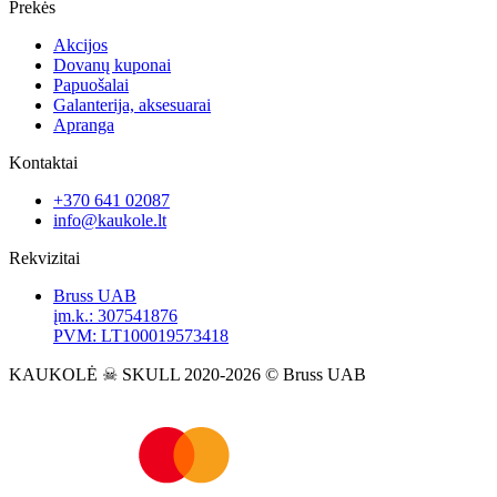
Prekės
Akcijos
Dovanų kuponai
Papuošalai
Galanterija, aksesuarai
Apranga
Kontaktai
+370 641 02087
info@kaukole.lt
Rekvizitai
Bruss UAB
įm.k.: 307541876
PVM: LT100019573418
KAUKOLĖ ☠ SKULL 2020-2026 © Bruss UAB