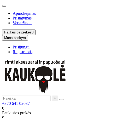
Apmokėjimas
Pristatymas
Verta žinoti
Patikusios prekės
0
Mano paskyra
Prisijungti
Registruotis
×
+370 641 02087
0
Patikusios prekės
0