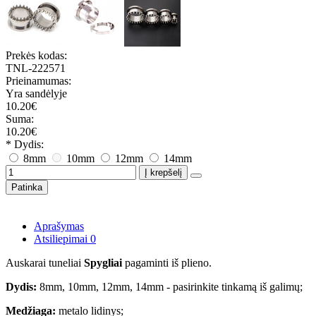
Prekės kodas:
TNL-222571
Prieinamumas:
Yra sandėlyje
10.20€
Suma:
10.20€
* Dydis:
8mm
10mm
12mm
14mm
Į krepšelį
Patinka
Aprašymas
Atsiliepimai
0
Auskarai tuneliai
Spygliai
pagaminti iš plieno.
Dydis:
8mm, 10mm, 12mm, 14mm - pasirinkite tinkamą iš galimų;
Medžiaga:
metalo lidinys;