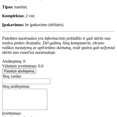
Tipas:
tuneliai;
Komplektas:
2 vnt;
Įpakavimas:
be įpakavimo (dėžutės).
Pateiktos nuotraukos yra informacinio pobūdžio ir gali skirtis nuo
realios prekės išvaizdos. Dėl galimų Jūsų kompiuterio, ekrano
raiškos nustatymų ar apšvietimo skirtumų, reali spalva gali nežymiai
skirtis nuo esančios nuotraukoje.
Atsiliepimų: 0
Vidutinis įvertinimas: 0.0
Parašyti atsiliepimą
Jūsų vardas
Jūsų atsiliepimas
Įvertinimas: