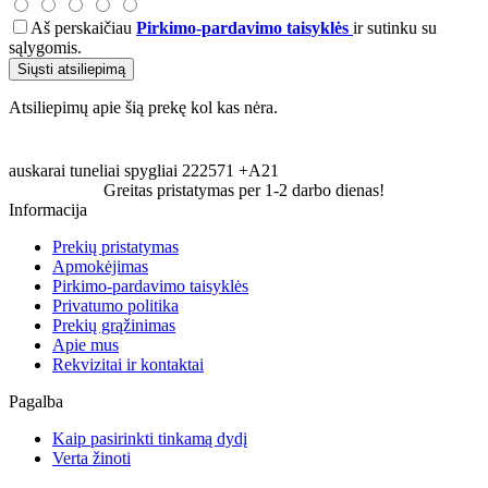
Aš perskaičiau
Pirkimo-pardavimo taisyklės
ir sutinku su
sąlygomis.
Siųsti atsiliepimą
Atsiliepimų apie šią prekę kol kas nėra.
auskarai
tuneliai
spygliai
222571
+A21
Greitas pristatymas per 1-2 darbo dienas!
Informacija
Prekių pristatymas
Apmokėjimas
Pirkimo-pardavimo taisyklės
Privatumo politika
Prekių grąžinimas
Apie mus
Rekvizitai ir kontaktai
Pagalba
Kaip pasirinkti tinkamą dydį
Verta žinoti