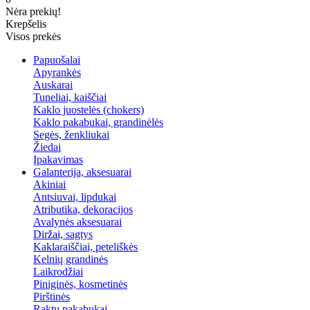
Nėra prekių!
Krepšelis
Visos prekės
Papuošalai
Apyrankės
Auskarai
Tuneliai, kaiščiai
Kaklo juostelės (chokers)
Kaklo pakabukai, grandinėlės
Segės, ženkliukai
Žiedai
Įpakavimas
Galanterija, aksesuarai
Akiniai
Antsiuvai, lipdukai
Atributika, dekoracijos
Avalynės aksesuarai
Diržai, sagtys
Kaklaraiščiai, peteliškės
Kelnių grandinės
Laikrodžiai
Piniginės, kosmetinės
Pirštinės
Raktų pakabukai