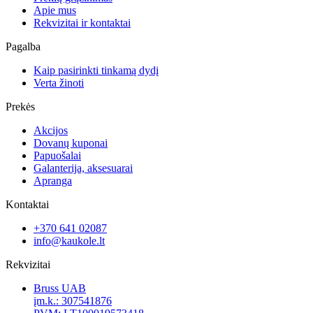
Apie mus
Rekvizitai ir kontaktai
Pagalba
Kaip pasirinkti tinkamą dydį
Verta žinoti
Prekės
Akcijos
Dovanų kuponai
Papuošalai
Galanterija, aksesuarai
Apranga
Kontaktai
+370 641 02087
info@kaukole.lt
Rekvizitai
Bruss UAB
įm.k.: 307541876