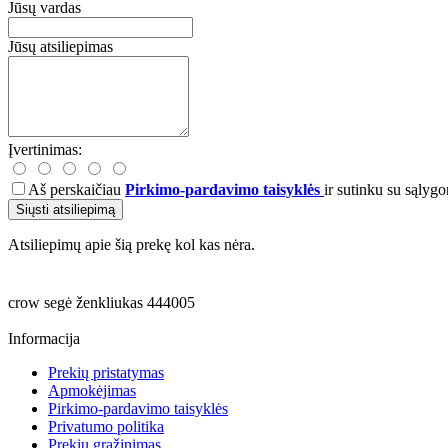
Jūsų vardas
Jūsų atsiliepimas
Įvertinimas:
Aš perskaičiau
Pirkimo-pardavimo taisyklės
ir sutinku su sąlygo
Siųsti atsiliepimą
Atsiliepimų apie šią prekę kol kas nėra.
crow
segė
ženkliukas
444005
Informacija
Prekių pristatymas
Apmokėjimas
Pirkimo-pardavimo taisyklės
Privatumo politika
Prekių grąžinimas