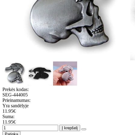
Prekės kodas:
SEG-444005
Prieinamumas:
Yra sandėlyje
11.95€
Suma:
11.95€
Į krepšelį
Patinka