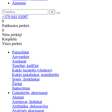
Apranga
×
+370 641 02087
0
Patikusios prekės
0
Nėra prekių!
Krepšelis
Visos prekės
Papuošalai
Apyrankės
Auskarai
Tuneliai, kaiščiai
Kaklo juostelės (chokers)
Kaklo pakabukai, grandinėlės
Segės, ženkliukai
Žiedai
Įpakavimas
Galanterija, aksesuarai
Akiniai
Antsiuvai, lipdukai
Atributika, dekoracijos
Avalynės aksesuarai