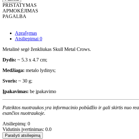
PRISTATYMAS
APMOKĖJIMAS
PAGALBA
Aprašymas
Atsiliepimai
0
Metalinė segė ženkliukas Skull Metal Crows.
Dydis:
~ 5.3 x 4.7 cm;
Medžiaga:
metalo lydinys;
Svoris:
~ 30 g;
Įpakavimas:
be įpakavimo
Pateiktos nuotraukos yra informacinio pobūdžio ir gali skirtis nuo re
esančios nuotraukoje.
Atsiliepimų: 0
Vidutinis įvertinimas: 0.0
Parašyti atsiliepimą