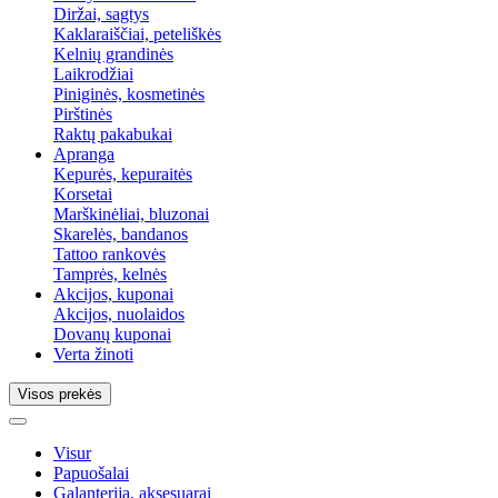
Diržai, sagtys
Kaklaraiščiai, peteliškės
Kelnių grandinės
Laikrodžiai
Piniginės, kosmetinės
Pirštinės
Raktų pakabukai
Apranga
Kepurės, kepuraitės
Korsetai
Marškinėliai, bluzonai
Skarelės, bandanos
Tattoo rankovės
Tamprės, kelnės
Akcijos, kuponai
Akcijos, nuolaidos
Dovanų kuponai
Verta žinoti
Visos prekės
Visur
Papuošalai
Galanterija, aksesuarai