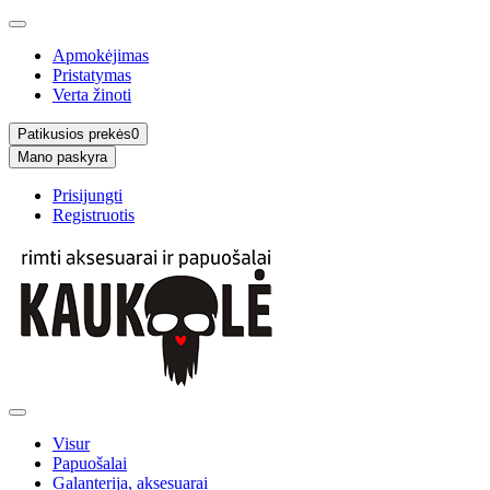
Apmokėjimas
Pristatymas
Verta žinoti
Patikusios prekės
0
Mano paskyra
Prisijungti
Registruotis
Visur
Papuošalai
Galanterija, aksesuarai