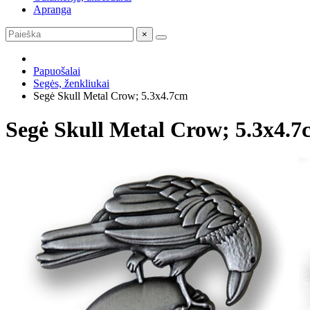
Apranga
×
Papuošalai
Segės, ženkliukai
Segė Skull Metal Crow; 5.3x4.7cm
Segė Skull Metal Crow; 5.3x4.7