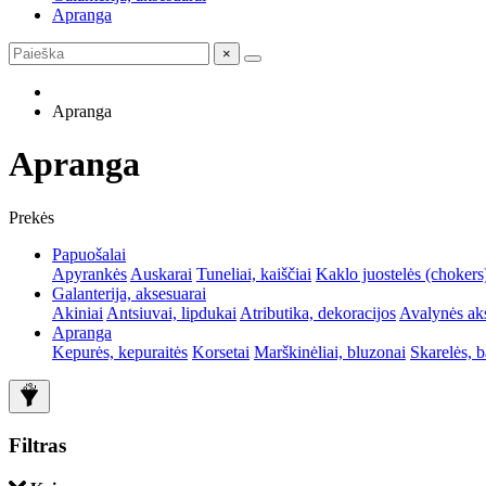
Apranga
×
Apranga
Apranga
Prekės
Papuošalai
Apyrankės
Auskarai
Tuneliai, kaiščiai
Kaklo juostelės (chokers
Galanterija, aksesuarai
Akiniai
Antsiuvai, lipdukai
Atributika, dekoracijos
Avalynės ak
Apranga
Kepurės, kepuraitės
Korsetai
Marškinėliai, bluzonai
Skarelės, 
Filtras