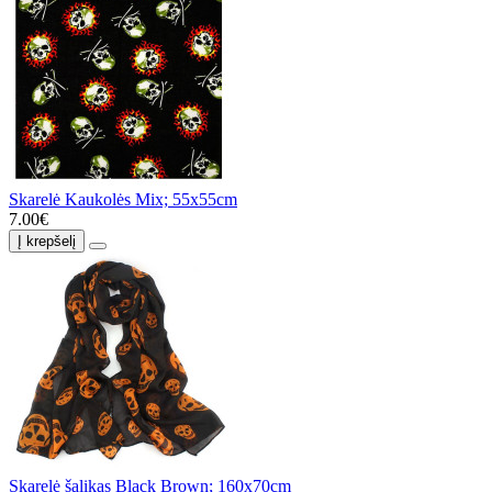
Skarelė Kaukolės Mix; 55x55cm
7.00€
Į krepšelį
Skarelė šalikas Black Brown; 160x70cm