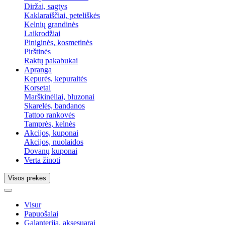
Diržai, sagtys
Kaklaraiščiai, peteliškės
Kelnių grandinės
Laikrodžiai
Piniginės, kosmetinės
Pirštinės
Raktų pakabukai
Apranga
Kepurės, kepuraitės
Korsetai
Marškinėliai, bluzonai
Skarelės, bandanos
Tattoo rankovės
Tamprės, kelnės
Akcijos, kuponai
Akcijos, nuolaidos
Dovanų kuponai
Verta žinoti
Visos prekės
Visur
Papuošalai
Galanterija, aksesuarai