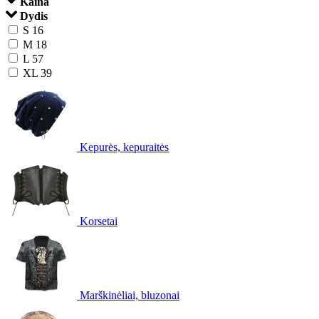
Kaina
Dydis
S
16
M
18
L
57
XL
39
Kepurės, kepuraitės
Korsetai
Marškinėliai, bluzonai