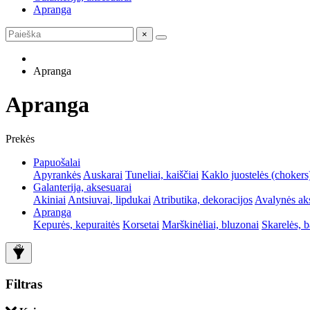
Apranga
×
Apranga
Apranga
Prekės
Papuošalai
Apyrankės
Auskarai
Tuneliai, kaiščiai
Kaklo juostelės (chokers
Galanterija, aksesuarai
Akiniai
Antsiuvai, lipdukai
Atributika, dekoracijos
Avalynės ak
Apranga
Kepurės, kepuraitės
Korsetai
Marškinėliai, bluzonai
Skarelės, 
Filtras