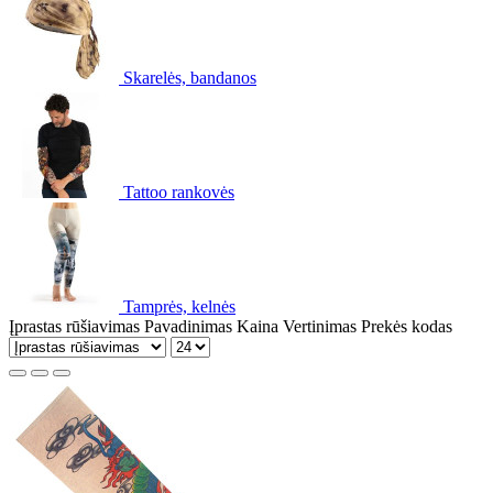
Skarelės, bandanos
Tattoo rankovės
Tamprės, kelnės
Įprastas rūšiavimas
Pavadinimas
Kaina
Vertinimas
Prekės kodas