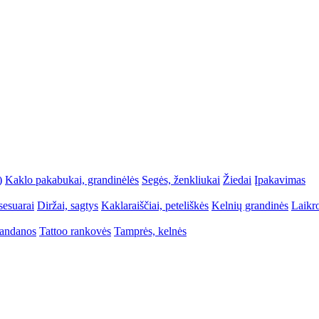
)
Kaklo pakabukai, grandinėlės
Segės, ženkliukai
Žiedai
Įpakavimas
sesuarai
Diržai, sagtys
Kaklaraiščiai, peteliškės
Kelnių grandinės
Laikr
bandanos
Tattoo rankovės
Tamprės, kelnės