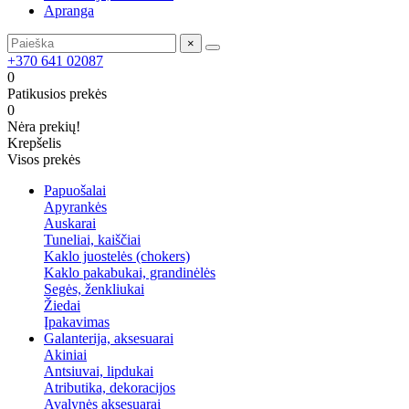
Apranga
×
+370 641 02087
0
Patikusios prekės
0
Nėra prekių!
Krepšelis
Visos prekės
Papuošalai
Apyrankės
Auskarai
Tuneliai, kaiščiai
Kaklo juostelės (chokers)
Kaklo pakabukai, grandinėlės
Segės, ženkliukai
Žiedai
Įpakavimas
Galanterija, aksesuarai
Akiniai
Antsiuvai, lipdukai
Atributika, dekoracijos
Avalynės aksesuarai