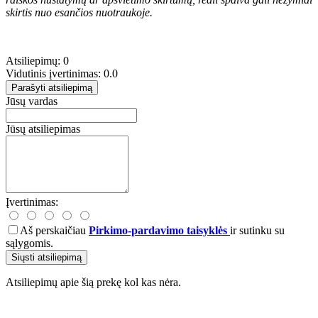
skirtis nuo esančios nuotraukoje.
Atsiliepimų: 0
Vidutinis įvertinimas: 0.0
Parašyti atsiliepimą
Jūsų vardas
Jūsų atsiliepimas
Įvertinimas:
Aš perskaičiau
Pirkimo-pardavimo taisyklės
ir sutinku su
sąlygomis.
Siųsti atsiliepimą
Atsiliepimų apie šią prekę kol kas nėra.