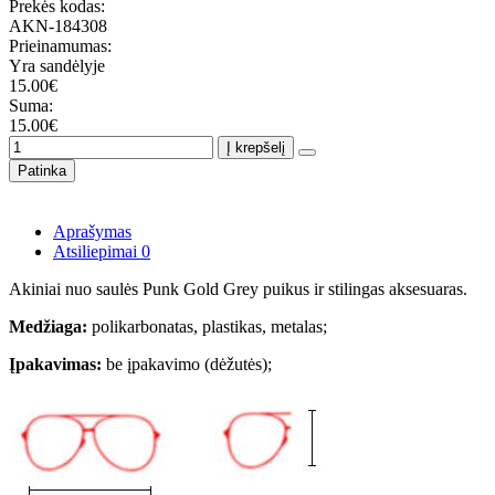
Prekės kodas:
AKN-184308
Prieinamumas:
Yra sandėlyje
15.00€
Suma:
15.00€
Į krepšelį
Patinka
Aprašymas
Atsiliepimai
0
Akiniai nuo saulės Punk Gold Grey puikus ir stilingas aksesuaras.
Medžiaga:
polikarbonatas, plastikas, metalas;
Įpakavimas:
be įpakavimo (dėžutės);