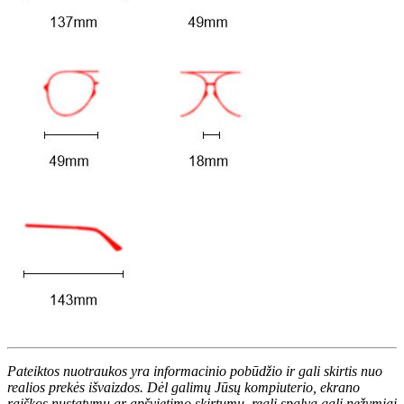
Pateiktos nuotraukos yra informacinio pobūdžio ir gali skirtis nuo
realios prekės išvaizdos. Dėl galimų Jūsų kompiuterio, ekrano
raiškos nustatymų ar apšvietimo skirtumų, reali spalva gali nežymiai