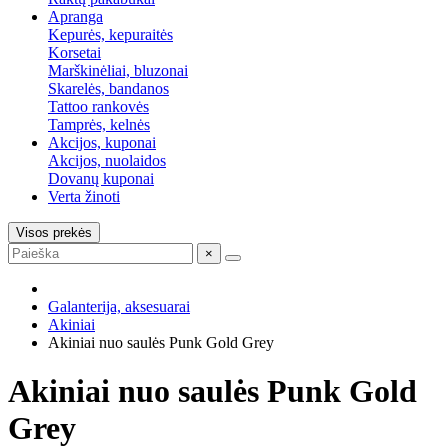
Apranga
Kepurės, kepuraitės
Korsetai
Marškinėliai, bluzonai
Skarelės, bandanos
Tattoo rankovės
Tamprės, kelnės
Akcijos, kuponai
Akcijos, nuolaidos
Dovanų kuponai
Verta žinoti
Visos prekės
×
Galanterija, aksesuarai
Akiniai
Akiniai nuo saulės Punk Gold Grey
Akiniai nuo saulės Punk Gold
Grey