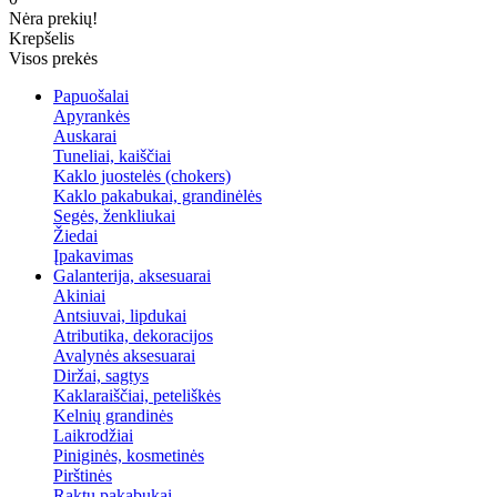
Nėra prekių!
Krepšelis
Visos prekės
Papuošalai
Apyrankės
Auskarai
Tuneliai, kaiščiai
Kaklo juostelės (chokers)
Kaklo pakabukai, grandinėlės
Segės, ženkliukai
Žiedai
Įpakavimas
Galanterija, aksesuarai
Akiniai
Antsiuvai, lipdukai
Atributika, dekoracijos
Avalynės aksesuarai
Diržai, sagtys
Kaklaraiščiai, peteliškės
Kelnių grandinės
Laikrodžiai
Piniginės, kosmetinės
Pirštinės
Raktų pakabukai