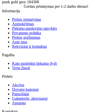
punk
gold
grey
184308
Greitas pristatymas per 1-2 darbo dienas!
Informacija
Prekių pristatymas
Apmokėjimas
Pirkimo-pardavimo taisyklės
Privatumo politika
Prekių grąžinimas
Apie mus
Rekvizitai ir kontaktai
Pagalba
Kaip pasirinkti tinkamą dydį
Verta žinoti
Prekės
Akcijos
Dovanų kuponai
Papuošalai
Galanterija, aksesuarai
Apranga
Kontaktai