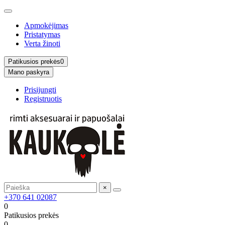
Apmokėjimas
Pristatymas
Verta žinoti
Patikusios prekės
0
Mano paskyra
Prisijungti
Registruotis
×
+370 641 02087
0
Patikusios prekės
0