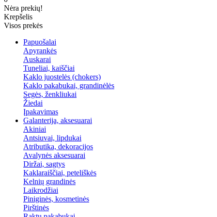
Nėra prekių!
Krepšelis
Visos prekės
Papuošalai
Apyrankės
Auskarai
Tuneliai, kaiščiai
Kaklo juostelės (chokers)
Kaklo pakabukai, grandinėlės
Segės, ženkliukai
Žiedai
Įpakavimas
Galanterija, aksesuarai
Akiniai
Antsiuvai, lipdukai
Atributika, dekoracijos
Avalynės aksesuarai
Diržai, sagtys
Kaklaraiščiai, peteliškės
Kelnių grandinės
Laikrodžiai
Piniginės, kosmetinės
Pirštinės
Raktų pakabukai