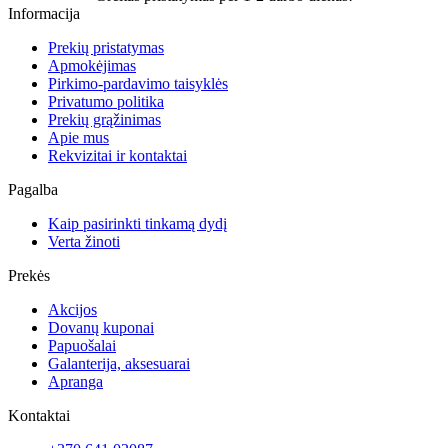
Informacija
Prekių pristatymas
Apmokėjimas
Pirkimo-pardavimo taisyklės
Privatumo politika
Prekių grąžinimas
Apie mus
Rekvizitai ir kontaktai
Pagalba
Kaip pasirinkti tinkamą dydį
Verta žinoti
Prekės
Akcijos
Dovanų kuponai
Papuošalai
Galanterija, aksesuarai
Apranga
Kontaktai