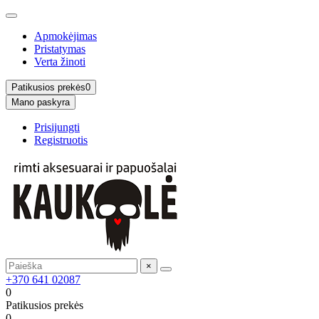
Apmokėjimas
Pristatymas
Verta žinoti
Patikusios prekės
0
Mano paskyra
Prisijungti
Registruotis
×
+370 641 02087
0
Patikusios prekės
0