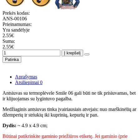
Prekės kodas:
ANS-00106
Prieinamumas:
Yra sandėlyje
2.55€
Suma:
2.55€
Į krepšelį
Patinka
Aprašymas
Atsiliepimai
0
Antsiuvas su termoplėvele Smile 06 gali būti ne tik prisiuvamas, bet
ir klijuojamas su lygintuvo pagalba.
Medžiaginis antsiuvas tinka įvairiausiais atvejais: nuo marškinėlių ar
džemperių ir striukių iki kuprinių, kepurių ir pan.
Dydis:
~ 4.9 x 4.9 cm;
Būtinai patikrinkite gaminio priežiūros etiketę. Jei gaminio (prie