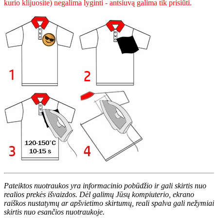
kurio klijuosite) negalima lyginti - antsiuvą galima tik prisiūti.
Pateiktos nuotraukos yra informacinio pobūdžio ir gali skirtis nuo
realios prekės išvaizdos. Dėl galimų Jūsų kompiuterio, ekrano
raiškos nustatymų ar apšvietimo skirtumų, reali spalva gali nežymiai
skirtis nuo esančios nuotraukoje.