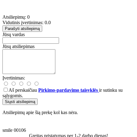
Atsiliepimų: 0
Vidutinis įvertinimas: 0.0
Parašyti atsiliepimą
Jūsų vardas
Jūsų atsiliepimas
Įvertinimas:
Aš perskaičiau
Pirkimo-pardavimo taisyklės
ir sutinku su
sąlygomis.
Siųsti atsiliepimą
Atsiliepimų apie šią prekę kol kas nėra.
smile
00106
Greitas pristatymas per 1-2 darbo dienas!