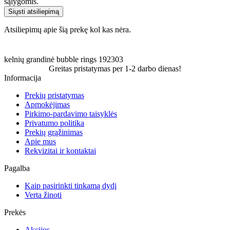
sąlygomis.
Siųsti atsiliepimą
Atsiliepimų apie šią prekę kol kas nėra.
kelnių grandinė
bubble
rings
192303
Greitas pristatymas per 1-2 darbo dienas!
Informacija
Prekių pristatymas
Apmokėjimas
Pirkimo-pardavimo taisyklės
Privatumo politika
Prekių grąžinimas
Apie mus
Rekvizitai ir kontaktai
Pagalba
Kaip pasirinkti tinkamą dydį
Verta žinoti
Prekės
Akcijos