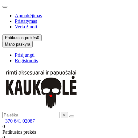
Apmokėjimas
Pristatymas
Verta žinoti
Patikusios prekės
0
Mano paskyra
Prisijungti
Registruotis
×
+370 641 02087
0
Patikusios prekės
0