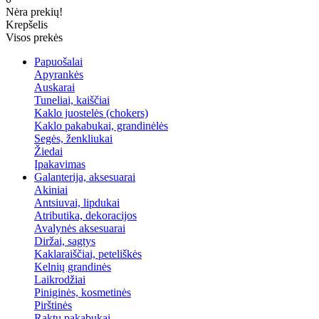
Nėra prekių!
Krepšelis
Visos prekės
Papuošalai
Apyrankės
Auskarai
Tuneliai, kaiščiai
Kaklo juostelės (chokers)
Kaklo pakabukai, grandinėlės
Segės, ženkliukai
Žiedai
Įpakavimas
Galanterija, aksesuarai
Akiniai
Antsiuvai, lipdukai
Atributika, dekoracijos
Avalynės aksesuarai
Diržai, sagtys
Kaklaraiščiai, peteliškės
Kelnių grandinės
Laikrodžiai
Piniginės, kosmetinės
Pirštinės
Raktų pakabukai