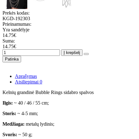
Prekės kodas:
KGD-192303
Prieinamumas:
Yra sandėlyje
14.75€
Suma:
14.75€
Į krepšelį
Patinka
Aprašymas
Atsiliepimai
0
Kelnių grandinė Bubble Rings sidabro spalvos
Ilgis:
~ 40 / 46 / 55 cm;
Storis:
~ 4-5 mm;
Medžiaga:
metalų lydinis;
Svoris:
~ 50 g;